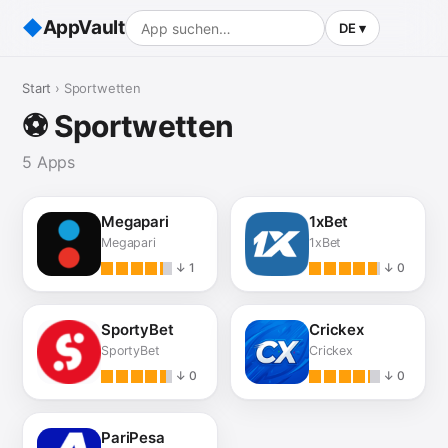
◆
AppVault
DE ▾
Start
›
Sportwetten
⚽ Sportwetten
5 Apps
Megapari
1xBet
Megapari
1xBet
↓ 1
↓ 0
SportyBet
Crickex
SportyBet
Crickex
↓ 0
↓ 0
PariPesa